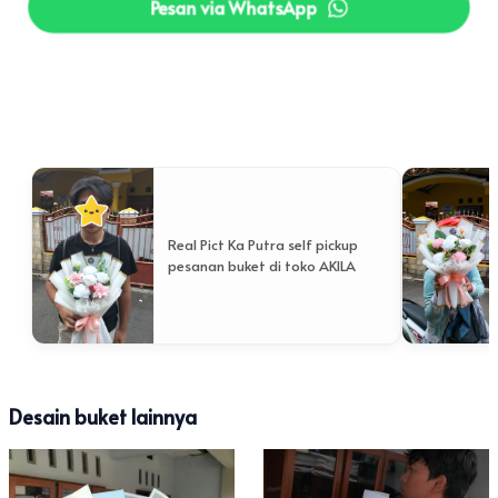
Pesan via WhatsApp
Real Pict Ka Putra self pickup
pesanan buket di toko AKILA
Desain buket lainnya