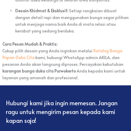
Desain Khidmat & Eksklusif:
Setiap rangkaian dibuat
dengan detail rapi dan menggunakan bunga segar pilihan
untuk menjaga nama baik Anda di mata relasi atau
kerabat yang sedang berduka.
Cara Pesan Mudah & Praktis:
Cukup pilih desain yang Anda inginkan melalui
Katalog Bunga
Papan Duka Cita
kami, hubungi WhatsApp admin AKILA, dan
pesanan Anda akan langsung diproses. Percayakan kebutuhan
karangan bunga duka cita Purwokerto
Anda kepada kami untuk
layanan yang amanah dan profesional.
Hubungi kami jika ingin memesan. Jangan
ragu untuk mengirim pesan kepada kami
kapan saja!