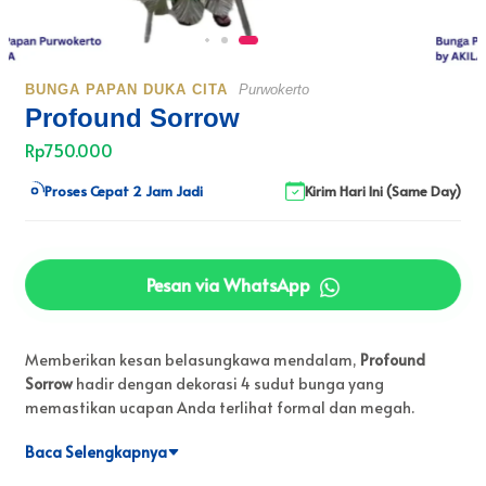
BUNGA PAPAN DUKA CITA
Purwokerto
Profound Sorrow
Rp750.000
Proses Cepat 2 Jam Jadi
Kirim Hari Ini (Same Day)
Pesan via WhatsApp
Memberikan kesan belasungkawa mendalam,
Profound
Sorrow
hadir dengan dekorasi 4 sudut bunga yang
memastikan ucapan Anda terlihat formal dan megah.
Baca Selengkapnya
ul>