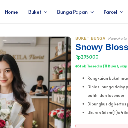
Home
Buket
Bunga Papan
Parcel
BUKET BUNGA
Purwokerto
Snowy Blos
Rp295.000
Stok Tersedia (11 Buket, siap
Rangkaian buket ma
Dihiasi bunga daisy 
putih, dan lavender
Dibungkus dg kertas 
Ukuran 56cm(T)x 48