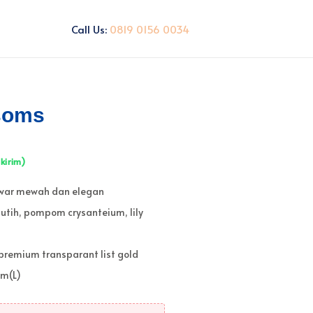
Call Us:
0819 0156 0034
soms
 kirim)
war mewah dan elegan
putih, pompom crysanteium, lily
premium transparant list gold
cm(L)