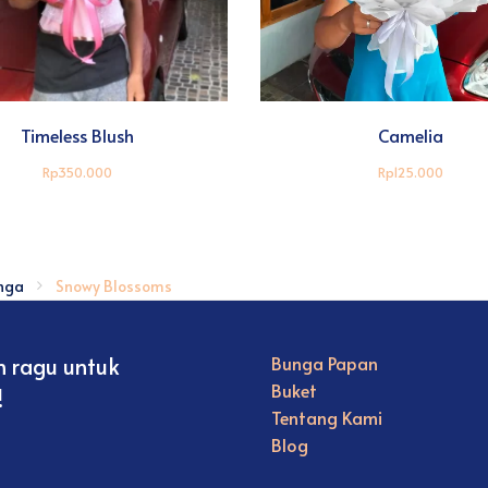
Timeless Blush
Camelia
Rp350.000
Rp125.000
nga
Snowy Blossoms
n ragu untuk
Bunga Papan
Buket
!
Tentang Kami
Blog