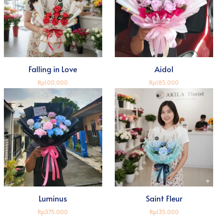
Falling in Love
Aidol
Rp100.000
Rp185.000
Luminus
Saint Fleur
Rp375.000
Rp135.000