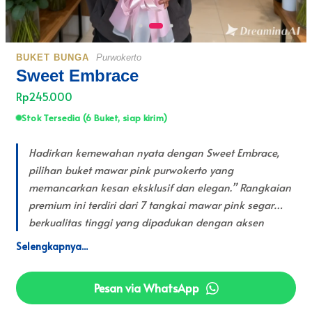
BUKET BUNGA
Purwokerto
Sweet Embrace
Rp245.000
Stok Tersedia (6 Buket, siap kirim)
Hadirkan kemewahan nyata dengan Sweet Embrace,
pilihan buket mawar pink purwokerto yang
memancarkan kesan eksklusif dan elegan.” Rangkaian
premium ini terdiri dari 7 tangkai mawar pink segar
berkualitas tinggi yang dipadukan dengan aksen
bunga filler baby breath putih serta dedaunan hijau
estetik seperti ruscus. Tekstur buket terlihat sangat
bervolume berkat teknik wrapping pink and white
Pesan via WhatsApp
layered yang menggunakan kombinasi kertas
cellophane premium dan kain jaring (snow mesh) putih