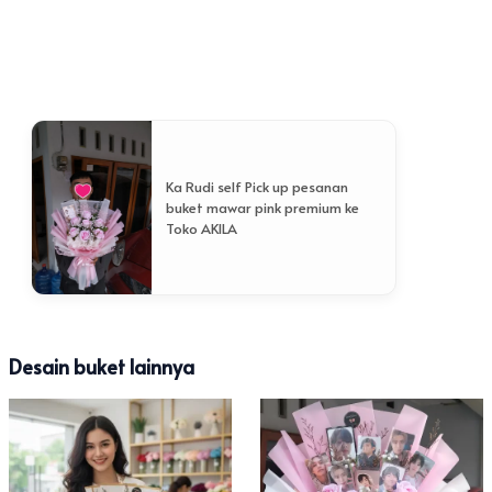
yang halus. Buket purwokerto kategori mewah ini
adalah kado paling sempurna untuk merayakan
momen spesial seperti anniversary pernikahan atau
kejutan ultah mewah bagi orang tercinta yang
menginginkan kualitas terbaik
Ka Rudi self Pick up pesanan
buket mawar pink premium ke
Toko AKILA
Desain buket lainnya