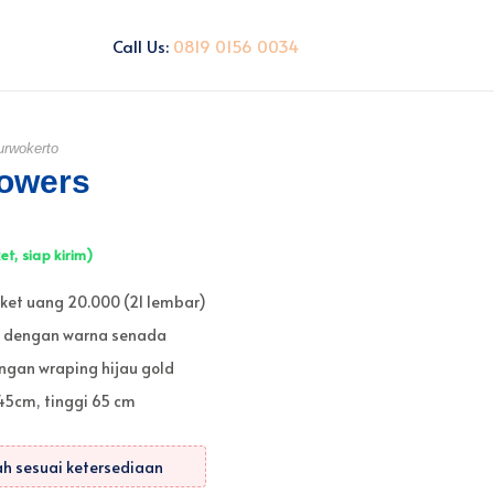
Call Us:
0819 0156 0034
urwokerto
owers
t, siap kirim)
ket uang 20.000 (21 lembar)
a dengan warna senada
ngan wraping hijau gold
45cm, tinggi 65 cm
h sesuai ketersediaan