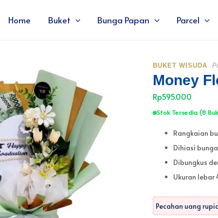
Home
Buket
Bunga Papan
Parcel
BUKET WISUDA
P
Money Fl
Rp595.000
Stok Tersedia (8 Buke
Rangkaian bu
Dihiasi bung
Dibungkus de
Ukuran lebar 
Pecahan uang rupia