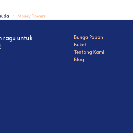
suda
Money Flowers
n ragu untuk
Bunga Papan
Buket
!
Tentang Kami
Blog