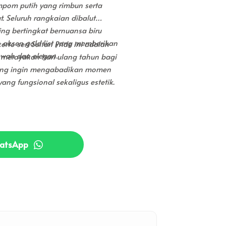
mpom putih yang rimbun serta
. Seluruh rangkaian dibalut
g bertingkat bernuansa biru
n aksen gold list yang memberikan
rto seri Sultan Pride ini adalah
ewah dan elegan.
k merayakan hari ulang tahun bagi
yang ingin mengabadikan momen
ang fungsional sekaligus estetik.
hatsApp