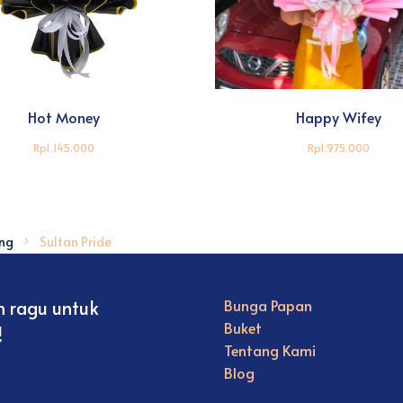
Hot Money
Happy Wifey
Rp1.145.000
Rp1.975.000
ng
Sultan Pride
n ragu untuk
Bunga Papan
Buket
!
Tentang Kami
Blog