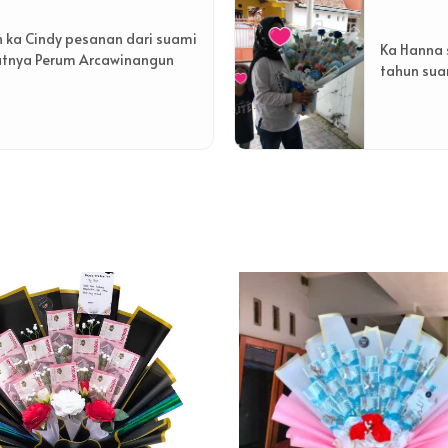
h ka Cindy pesanan dari suami
Ka Hanna 
atnya Perum Arcawinangun
tahun suam