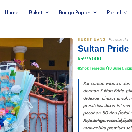
Home
Buket
Bunga Papan
Parcel
BUKET UANG
Purwokerto
Sultan Pride
Rp935.000
Stok Tersedia (10 Buket, siap
Pancarkan wibawa dan 
dengan Sultan Pride, pi
didesain khusus untuk 
prestisius. Buket ini me
pecahan 50 ribu (total
rapi dengan model lipa
Keindahan visualnya di
mawar biru premium seba