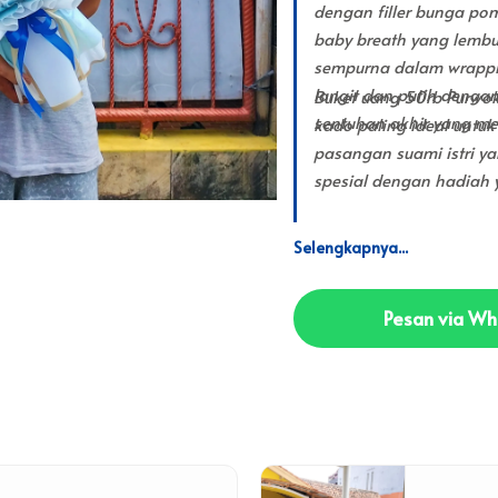
dengan filler bunga po
baby breath yang lembut
sempurna dalam wrappin
langit dan putih denga
Buket uang 50rb Purwoke
sentuhan akhir yang m
kado paling ideal untu
pasangan suami istri 
spesial dengan hadiah y
Pesan via W