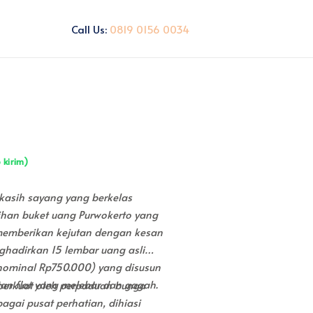
Call Us:
0819 0156 0034
 kirim)
kasih sayang yang berkelas
lihan buket uang Purwokerto yang
memberikan kejutan dengan kesan
nghadirkan 15 lembar uang asli
 nominal Rp750.000) yang disusun
tan flat yang melebar dan gagah.
perkuat oleh perpaduan bunga
gai pusat perhatian, dihiasi