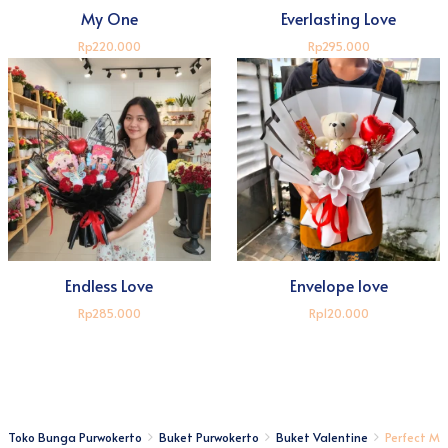
My One
Everlasting Love
Rp220.000
Rp295.000
Endless Love
Envelope love
Rp285.000
Rp120.000
Toko Bunga Purwokerto
Buket Purwokerto
Buket Valentine
Perfect Ma