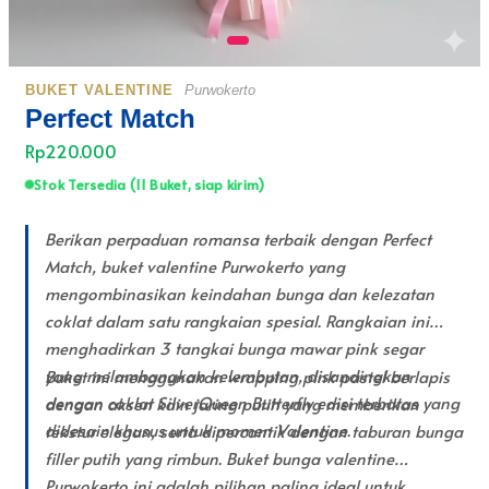
BUKET VALENTINE
Purwokerto
Perfect Match
Rp220.000
Stok Tersedia (11 Buket, siap kirim)
Berikan perpaduan romansa terbaik dengan Perfect
Match, buket valentine Purwokerto yang
mengombinasikan keindahan bunga dan kelezatan
coklat dalam satu rangkaian spesial. Rangkaian ini
menghadirkan 3 tangkai bunga mawar pink segar
yang melambangkan kelembutan, disandingkan
Buket ini menggunakan wrapping pink pastel berlapis
dengan coklat SilverQueen Butterfly edisi terbatas yang
dengan aksen kain jaring putih yang memberikan
didesain khusus untuk momen Valentine.
tekstur elegan, serta dipercantik dengan taburan bunga
filler putih yang rimbun. Buket bunga valentine
Purwokerto ini adalah pilihan paling ideal untuk