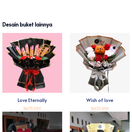
Purwokerto ini sangat ideal sebagai hadiah spesial
untuk momen wisuda, kejutan ultah pacar, hingga
merayakan hari jadian.
Desain buket lainnya
Love Eternally
Wish of love
Rp175.000
Rp135.000