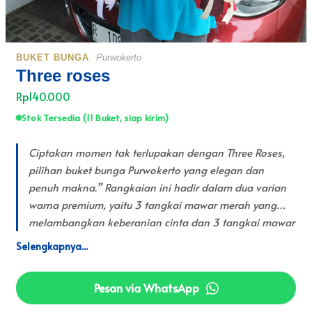
BUKET BUNGA
Purwokerto
Three roses
Rp140.000
Stok Tersedia (11 Buket, siap kirim)
Ciptakan momen tak terlupakan dengan Three Roses,
pilihan buket bunga Purwokerto yang elegan dan
penuh makna.” Rangkaian ini hadir dalam dua varian
warna premium, yaitu 3 tangkai mawar merah yang
melambangkan keberanian cinta dan 3 tangkai mawar
pink untuk kesan romantis yang lembut. Teksturnya
dipercantik dengan sentuhan floral dari bunga edelweis
kering dan caspea, serta dibalut dengan premium
Pesan via WhatsApp
layered wrapping berwarna merah-maroon atau pink
pastel yang bervolume. Buket mawar merah & Pink