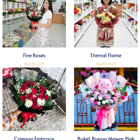
Five Roses
Eternal Flame
Rp225.000
Rp265.000
Crimson Embrace
Buket Bunga Mawar Pink