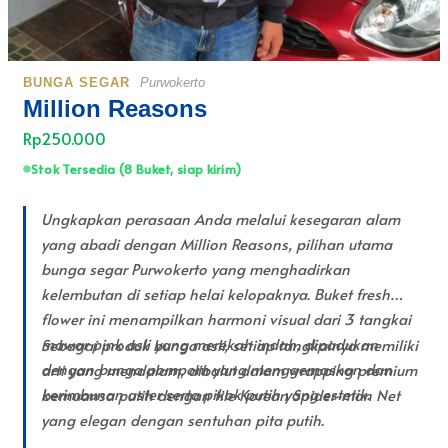
BUNGA SEGAR
Purwokerto
Million Reasons
Rp250.000
Stok Tersedia (8 Buket, siap kirim)
Ungkapkan perasaan Anda melalui kesegaran alam
yang abadi dengan Million Reasons, pilihan utama
bunga segar Purwokerto yang menghadirkan
kelembutan di setiap helai kelopaknya. Buket fresh
flower ini menampilkan harmoni visual dari 3 tangkai
mawar pink asli yang merekah indah, dipadukan
Sebagai produk bunga asli, setiap tangkainya memiliki
dengan bunga pompom yang menggemaskan dan
arti yang mendalam, dibalut dalam wrapping premium
kerimbunan aster serta pikok putih yang estetik.
bernuansa putih dengan tile Korean Spider-man Net
yang elegan dengan sentuhan pita putih.