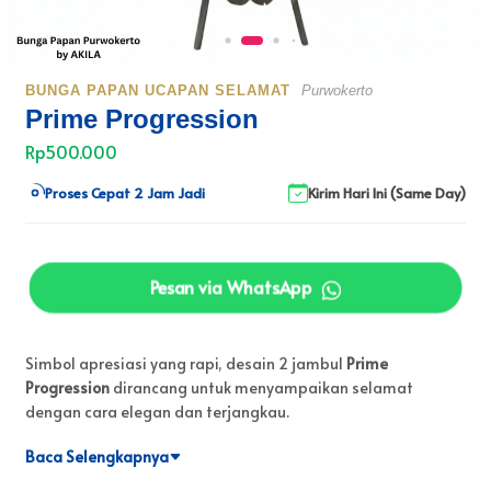
BUNGA PAPAN UCAPAN SELAMAT
Purwokerto
Prime Progression
Rp500.000
Proses Cepat 2 Jam Jadi
Kirim Hari Ini (Same Day)
Pesan via WhatsApp
Simbol apresiasi yang rapi, desain 2 jambul
Prime
Progression
dirancang untuk menyampaikan selamat
dengan cara elegan dan terjangkau.
Baca Selengkapnya
Rayakan setiap tahapan sukses dengan Bunga Papan