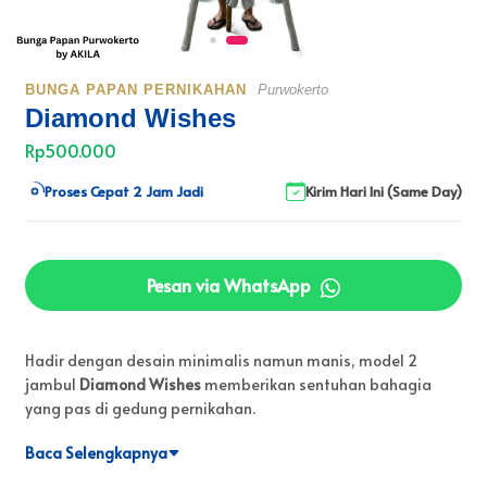
BUNGA PAPAN PERNIKAHAN
Purwokerto
Diamond Wishes
Rp500.000
Proses Cepat 2 Jam Jadi
Kirim Hari Ini (Same Day)
Pesan via WhatsApp
Hadir dengan desain minimalis namun manis, model 2
jambul
Diamond Wishes
memberikan sentuhan bahagia
yang pas di gedung pernikahan.
Baca Selengkapnya
Abadikan momen kebahagiaan orang terkasih dengan